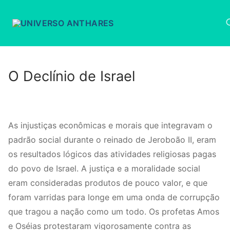
Pular
para
o
conteúdo
P
O Declínio de Israel
As injustiças econômicas e morais que integravam o
padrão social durante o reinado de Jeroboão II, eram
os resultados lógicos das atividades religiosas pagas
do povo de Israel. A justiça e a moralidade social
eram consideradas produtos de pouco valor, e que
foram varridas para longe em uma onda de corrupção
que tragou a nação como um todo. Os profetas Amos
e Oséias protestaram vigorosamente contra as