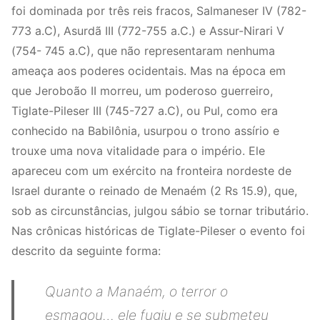
foi dominada por três reis fracos, Salmaneser IV (782-
773 a.C), Asurdã III (772-755 a.C.) e Assur-Nirari V
(754- 745 a.C), que não representaram nenhuma
ameaça aos poderes ocidentais. Mas na época em
que Jeroboão II morreu, um poderoso guerreiro,
Tiglate-Pileser III (745-727 a.C), ou Pul, como era
conhecido na Babilônia, usurpou o trono assírio e
trouxe uma nova vitalidade para o império. Ele
apareceu com um exército na fronteira nordeste de
Israel durante o reinado de Menaém (2 Rs 15.9), que,
sob as circunstâncias, julgou sábio se tornar tributário.
Nas crônicas históricas de Tiglate-Pileser o evento foi
descrito da seguinte forma:
Quanto a Manaém, o terror o
esmagou… ele fugiu e se submeteu