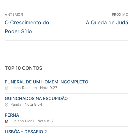
Navegação
ANTERIOR
PRÓXIMO
de
Post
Próximo
O Crescimento do
A Queda de Judá
Post
anterior:
post:
Poder Sírio
TOP 10 CONTOS
FUNERAL DE UM HOMEM INCOMPLETO
Lucas Rosalem · Nota 9.27
GUINCHADOS NA ESCURIDÃO
Panda · Nota 8.54
PERNA
Luciano Pícoli · Nota 8.17
LISBÔA – DESAFIO 2