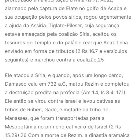
alarmado pela captura de Elate no golfo de Acaba e
sua ocupação pelos povos sírios, rogou urgentemente
a ajuda da Assíria. Tiglate-Pileser, cuja segurança
estava ameaçada pela coalizão Síria, aceitou os
tesouros do Templo e do palácio real que Acaz tinha
enviado em forma de tributos (2 Rs 16.7 e versículos
seguintes) e marchou contra a coalizão.25
Ele atacou a Síria, e quando, após um longo cerco,
Damasco caiu em 732 a.C, matou Rezim e completou
a destruição predita na profecia (Am 1.4; Is 8.4; 17.1).
Ele então se virou contra Israel e levou cativas as
tribos de Rúben, Gade, e metade da tribo de
Manasses, que foram transportadas para a
Mesopotâmia no primeiro cativeiro de Israel (2 Rs
15.29).26 Com a morte de Rezim, a dinastia aramaica