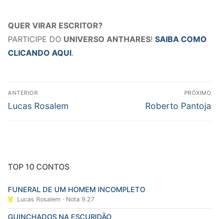
QUER VIRAR ESCRITOR?
PARTICIPE DO
UNIVERSO ANTHARES
!
SAIBA COMO
CLICANDO AQUI
.
Navegação
ANTERIOR
PRÓXIMO
de
Post
Próximo
Lucas Rosalem
Roberto Pantoja
Post
anterior:
post:
TOP 10 CONTOS
FUNERAL DE UM HOMEM INCOMPLETO
Lucas Rosalem · Nota 9.27
GUINCHADOS NA ESCURIDÃO