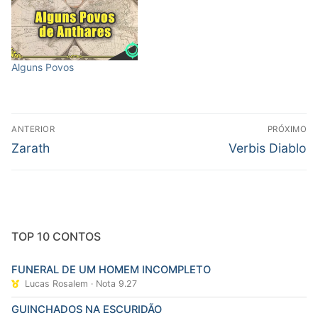
Alguns Povos
Navegação
ANTERIOR
PRÓXIMO
de
Post
Próximo
Zarath
Verbis Diablo
Post
anterior:
post:
TOP 10 CONTOS
FUNERAL DE UM HOMEM INCOMPLETO
Lucas Rosalem · Nota 9.27
GUINCHADOS NA ESCURIDÃO