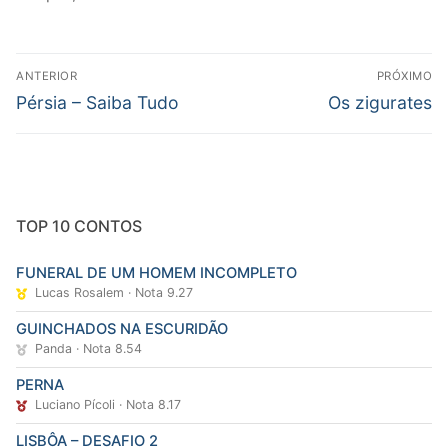
Navegação
ANTERIOR
PRÓXIMO
de
Post
Próximo
Pérsia – Saiba Tudo
Os zigurates
Post
anterior:
post:
TOP 10 CONTOS
FUNERAL DE UM HOMEM INCOMPLETO
Lucas Rosalem · Nota 9.27
GUINCHADOS NA ESCURIDÃO
Panda · Nota 8.54
PERNA
Luciano Pícoli · Nota 8.17
LISBÔA – DESAFIO 2