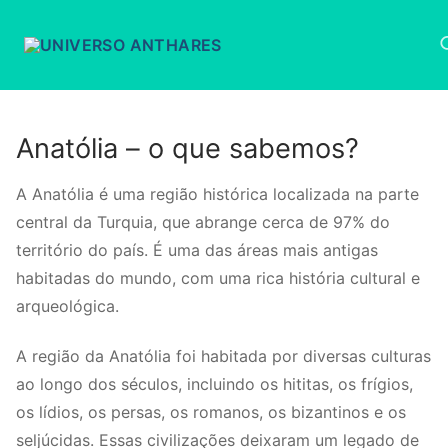
Pular
para
o
conteúdo
P
Anatólia – o que sabemos?
A Anatólia é uma região histórica localizada na parte
central da Turquia, que abrange cerca de 97% do
território do país. É uma das áreas mais antigas
habitadas do mundo, com uma rica história cultural e
arqueológica.
A região da Anatólia foi habitada por diversas culturas
ao longo dos séculos, incluindo os hititas, os frígios,
os lídios, os persas, os romanos, os bizantinos e os
seljúcidas. Essas civilizações deixaram um legado de