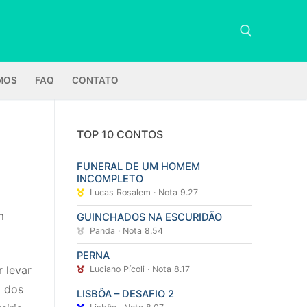
MOS
FAQ
CONTATO
Pesquisar por:
TOP 10 CONTOS
FUNERAL DE UM HOMEM
INCOMPLETO
Lucas Rosalem · Nota 9.27
m
GUINCHADOS NA ESCURIDÃO
Panda · Nota 8.54
PERNA
 levar
Luciano Pícoli · Nota 8.17
o dos
LISBÔA – DESAFIO 2