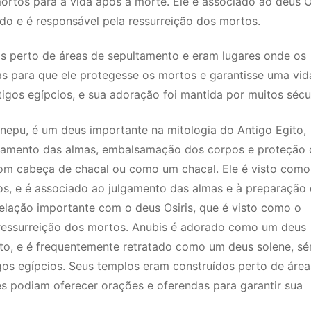
rtos para a vida após a morte. Ele é associado ao deus Os
o e é responsável pela ressurreição dos mortos.
s perto de áreas de sepultamento e eram lugares onde os
s para que ele protegesse os mortos e garantisse uma vid
igos egípcios, e sua adoração foi mantida por muitos sécu
pu, é um deus importante na mitologia do Antigo Egito,
lgamento das almas, embalsamação dos corpos e proteção
m cabeça de chacal ou como um chacal. Ele é visto como
os, e é associado ao julgamento das almas e à preparação
elação importante com o deus Osiris, que é visto como o
ressurreição dos mortos. Anubis é adorado como um deus
ito, e é frequentemente retratado como um deus solene, sér
gos egípcios. Seus templos eram construídos perto de área
s podiam oferecer orações e oferendas para garantir sua