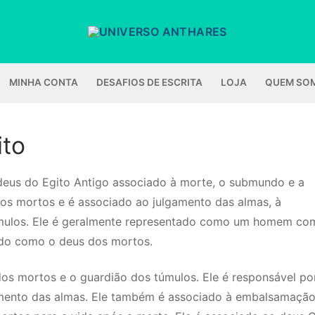
MINHA CONTA
DESAFIOS DE ESCRITA
LOJA
QUEM SO
ito
eus do Egito Antigo associado à morte, o submundo e a
 dos mortos e é associado ao julgamento das almas, à
mulos. Ele é geralmente representado como um homem co
do como o deus dos mortos.
dos mortos e o guardião dos túmulos. Ele é responsável por
mento das almas. Ele também é associado à embalsamaçã