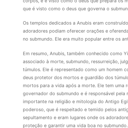
corpos, e é visto como o deus que prepara os mo
que é visto como o deus que governa o submund
Os templos dedicados a Anubis eram construído
adoradores podiam oferecer orações e oferenda
no submundo. Ele era muito popular entre os ant
Em resumo, Anubis, também conhecido como Yine
associado à morte, submundo, ressurreição, ju
túmulos. Ele é representado como um homem co
deus protetor dos mortos e guardião dos túmul
mortos para a vida após a morte. Ele tem uma r
governador do submundo e é responsável pela 
importante na religião e mitologia do Antigo Eg
poderoso, que é respeitado e temido pelos anti
sepultamento e eram lugares onde os adoradore
proteção e garantir uma vida boa no submundo.