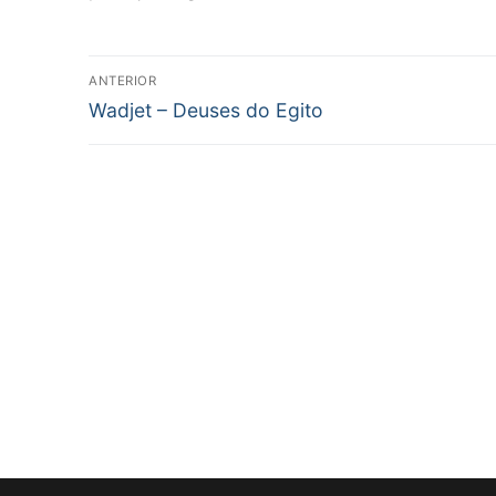
Navegação
ANTERIOR
de
Post
Wadjet – Deuses do Egito
anterior:
Post