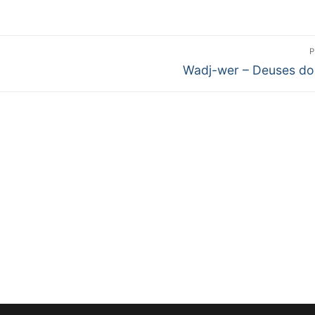
P
Próximo
Wadj-wer – Deuses do
post: