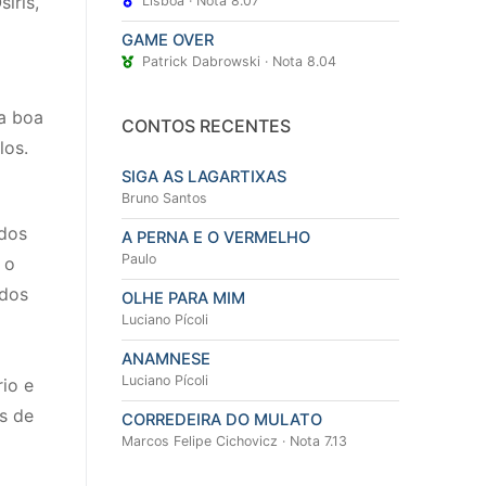
iris,
Lisbôa · Nota 8.07
GAME OVER
Patrick Dabrowski · Nota 8.04
a boa
CONTOS RECENTES
los.
SIGA AS LAGARTIXAS
Bruno Santos
 dos
A PERNA E O VERMELHO
Paulo
 o
 dos
OLHE PARA MIM
Luciano Pícoli
ANAMNESE
Luciano Pícoli
io e
s de
CORREDEIRA DO MULATO
Marcos Felipe Cichovicz · Nota 7.13