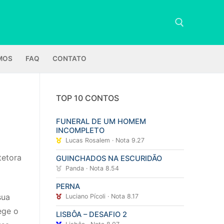
MOS
FAQ
CONTATO
Pesquisar por:
TOP 10 CONTOS
FUNERAL DE UM HOMEM
a
INCOMPLETO
Lucas Rosalem · Nota 9.27
tetora
GUINCHADOS NA ESCURIDÃO
Panda · Nota 8.54
PERNA
sua
Luciano Pícoli · Nota 8.17
ege o
LISBÔA – DESAFIO 2