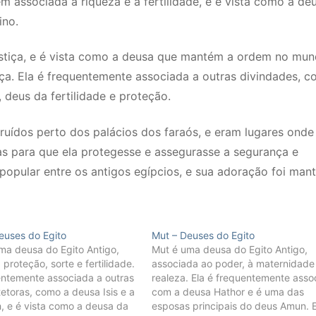
m associada à riqueza e à fertilidade, e é vista como a de
ino.
stiça, e é vista como a deusa que mantém a ordem no mun
ça. Ela é frequentemente associada a outras divindades, 
 deus da fertilidade e proteção.
uídos perto dos palácios dos faraós, e eram lugares onde
s para que ela protegesse e assegurasse a segurança e
 popular entre os antigos egípcios, e sua adoração foi mant
euses do Egito
Mut – Deuses do Egito
ma deusa do Egito Antigo,
Mut é uma deusa do Egito Antigo,
proteção, sorte e fertilidade.
associada ao poder, à maternidade
entemente associada a outras
realeza. Ela é frequentemente asso
etoras, como a deusa Isis e a
com a deusa Hathor e é uma das
, e é vista como a deusa da
esposas principais do deus Amun. E