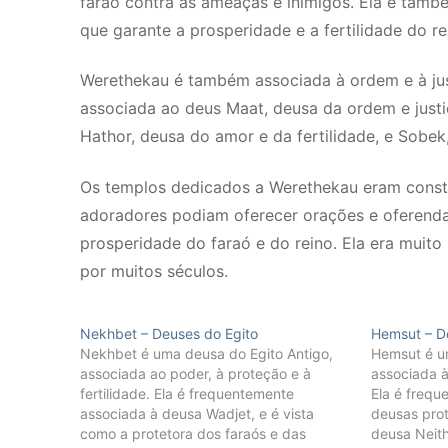
faraó contra as ameaças e inimigos. Ela é també
que garante a prosperidade e a fertilidade do re
Werethekau é também associada à ordem e à ju
associada ao deus Maat, deusa da ordem e justi
Hathor, deusa do amor e da fertilidade, e Sobek,
Os templos dedicados a Werethekau eram constr
adoradores podiam oferecer orações e oferenda
prosperidade do faraó e do reino. Ela era muito
por muitos séculos.
Nekhbet – Deuses do Egito
Hemsut – D
Nekhbet é uma deusa do Egito Antigo,
Hemsut é u
associada ao poder, à proteção e à
associada à 
fertilidade. Ela é frequentemente
Ela é frequ
associada à deusa Wadjet, e é vista
deusas prot
como a protetora dos faraós e das
deusa Neith