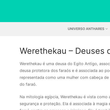
Pular
para
o
conteúdo
UNIVERSO ANTHARES
Werethekau – Deuses d
Werethekau é uma deusa do Egito Antigo, associa
deusa protetora dos faraós e é associada ao pod
representada como uma mulher com cabeça de 
do faraó.
Na mitologia egípcia, Werethekau é vista como 
segurança e proteção. Ela é associada à magia e