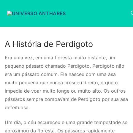
Pular
para
o
conteúdo
Pesquisar por:
A História de Perdigoto
Era uma vez, em uma floresta muito distante, um
pequeno pássaro chamado Perdigoto. Perdigoto não
era um pássaro comum. Ele nasceu com uma asa
muito pequena que nunca cresceu direito, o que o
impedia de voar muito longe ou muito alto. Os outros
pássaros sempre zombavam de Perdigoto por sua asa
defeituosa.
Um dia, o céu escureceu e uma grande tempestade se
aproximou da floresta. Os pássaros rapidamente