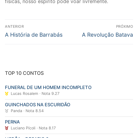
físicas, nosso espírito pode voar livremente.
Navegação
ANTERIOR
PRÓXIMO
de
Post
Próximo
A História de Barrabás
A Revolução Batava
Post
anterior:
post:
TOP 10 CONTOS
FUNERAL DE UM HOMEM INCOMPLETO
Lucas Rosalem · Nota 9.27
GUINCHADOS NA ESCURIDÃO
Panda · Nota 8.54
PERNA
Luciano Pícoli · Nota 8.17