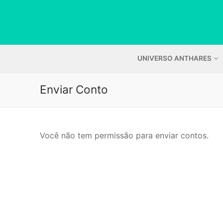
Pular
para
o
conteúdo
UNIVERSO ANTHARES
Enviar Conto
Você não tem permissão para enviar contos.