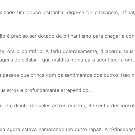
izade um pouco estranha, diga-se de passagem, afinal
Não é preciso ser dotado de brilhantismo para chegar à c
se, ora o contrário. A feriu dolorosamente, dilacerou se
gens de celular – que maldita ironia para acontecer a um c
ma pessoa que brinca com os sentimentos dos outros, isso 
seus erros e profundamente arrependido.
 ela, diante daqueles astros mortos, ele sentiu desconsolo
ela agora estava namorando um outro rapaz. A “Princepes