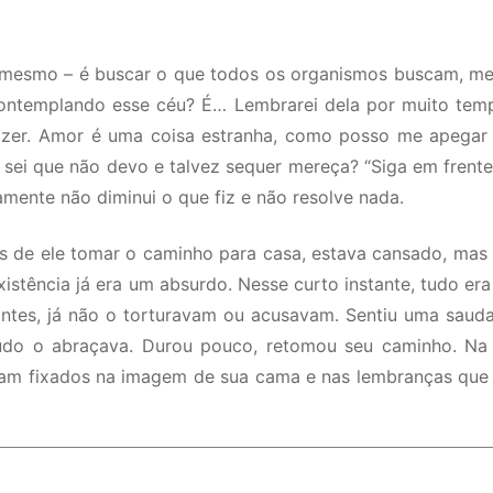
 mesmo – é buscar o que todos os organismos buscam, melh
ontemplando esse céu? É… Lembrarei dela por muito temp
 fazer. Amor é uma coisa estranha, como posso me apegar
sei que não devo e talvez sequer mereça? “Siga em frente
amente não diminui o que fiz e não resolve nada.
tes de ele tomar o caminho para casa, estava cansado, ma
istência já era um absurdo. Nesse curto instante, tudo era 
tes, já não o torturavam ou acusavam. Sentiu uma saudade
tudo o abraçava. Durou pouco, retomou seu caminho. Na m
m fixados na imagem de sua cama e nas lembranças que t