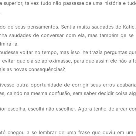
 superior, talvez tudo não passasse de uma história e tudo
.
indo de seus pensamentos. Sentia muita saudades de Katie
Tinha saudades de conversar com ela, mas também de se s
dmirá-la.
pudesse voltar no tempo, mas isso lhe trazia perguntas que
r evitar que ela se aproximasse, para que assim ele não a 
ais as novas consequências?
vesse outra oportunidade de corrigir seus erros acabaria
ias, caindo na mesma confusão, sem saber decidir coisa al
 a pior escolha, escolhi não escolher. Agora tenho de arcar
 até chegou a se lembrar de uma frase que ouviu em um e