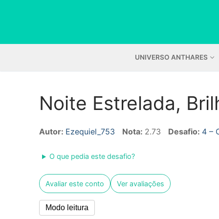
Pular
para
o
conteúdo
UNIVERSO ANTHARES
Noite Estrelada, Br
Autor:
Ezequiel_753
Nota:
2.73
Desafio:
4 – 
O que pedia este desafio?
Avaliar este conto
Ver avaliações
Modo leitura