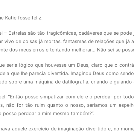
e Katie fosse feliz.
el – Estrelas são tão tragicômicas, cadáveres que se pode 
har vivo de coisas já mortas, fantasmas de relações que já
ente dos meus erros e tentando melhorar… Não sei se poss
 seria lógico que houvesse um Deus, claro que o contrári
deia que lhe parecia divertida. Imaginou Deus como sendo 
do sobre uma máquina de datilografia, criando e guiando 
el, “Então posso simpatizar com ele e o perdoar por todos
, não for tão ruim quanto o nosso, seríamos um espelho
não posso perdoar a mim mesmo também?”.
chava aquele exercício de imaginação divertido e, no mom