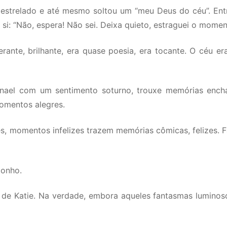
estrelado e até mesmo soltou um “meu Deus do céu”. Entre
a si: “Não, espera! Não sei. Deixa quieto, estraguei o moment
rante, brilhante, era quase poesia, era tocante. O céu er
nael com um sentimento soturno, trouxe memórias encha
omentos alegres.
es, momentos infelizes trazem memórias cômicas, felizes.
tonho.
os de Katie. Na verdade, embora aqueles fantasmas lumin